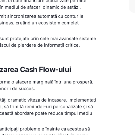
tant la date financiare actualizate permite
 în mediul de afaceri dinamic de astăzi.
it sincronizarea automată cu conturile
usiness, creând un ecosistem complet
 sunt protejate prin cele mai avansate sisteme
iscul de pierdere de informații critice.
izarea Cash Flow-ului
forma o afacere marginală într-una prosperă.
renorii de succes:
tăți dramatic viteza de încasare. Implementați
, să trimită reminder-uri personalizate și să
. Această abordare poate reduce timpul mediu
 anticipați problemele înainte ca acestea să