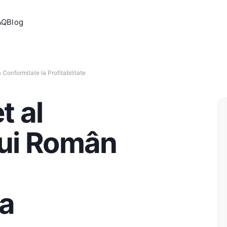
AQ
Blog
Conformitate la Profitabilitate
t al
lui Român
la