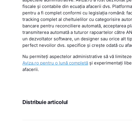
fiscale și contabile din ecuația afacerii dvs. Platform
pentru a fi complet conformi cu legislația română: f
tracking complet al cheltuielilor cu categorisire auto
bancare pentru reconciliere automată, acceptarea plăț
transmiterea automată a tuturor rapoartelor către AN
un dezvoltator software, un designer sau orice alt ti
perfect nevoilor dvs. specifice și crește odată cu af
Nu permiteți aspectelor administrative să vă limiteze
Aviza.ro pentru o lună completă
și experimentați lib
afacerii.
Distribuie articolul