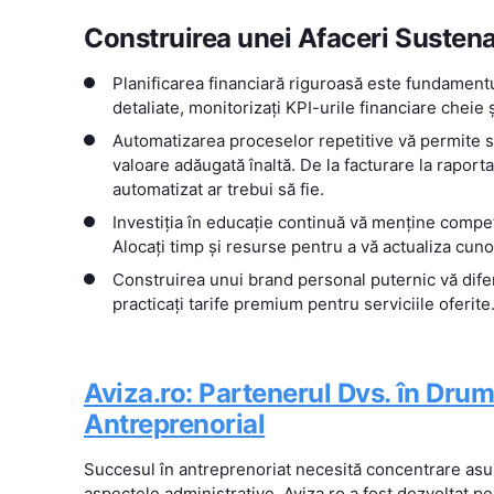
Construirea unei Afaceri Sustenab
Planificarea financiară riguroasă este fundamentu
detaliate, monitorizați KPI-urile financiare cheie 
Automatizarea proceselor repetitive vă permite să
valoare adăugată înaltă. De la facturare la raporta
automatizat ar trebui să fie.
Investiția în educație continuă vă menține compet
Alocați timp și resurse pentru a vă actualiza cun
Construirea unui brand personal puternic vă dife
practicați tarife premium pentru serviciile oferite
Aviza.ro: Partenerul Dvs. în Dru
Antreprenorial
Succesul în antreprenoriat necesită concentrare as
aspectele administrative. Aviza.ro a fost dezvoltat p