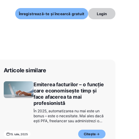
Înregistrează-te și încearcă gratuit
Login
Articole similare
Emiterea facturilor – o funcție
care economisește timp și
face afacerea ta mai
profesionistă
În 2025, automatizarea nu mai este un
bonus – este o necesitate. Mai ales dacă
ești PFA, freelancer sau administrezi o
mică afacere în România. Cu cât ai mai
puține sarcini repetitive, cu atât ai mai
Citește
15. iulie, 2025
mult timp pentru clienți și dezvoltare. Iar