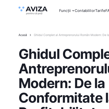
Funcții
Contabililor
Tarife
F
Acasă
Ghidul Complet al Antreprenorului Român Modern: De la 
Ghidul Comple
Antreprenoru
Modern: De la
Conformitate 