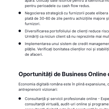
apară. Utilizați date istorice pentru a identifica 
pentru perioadele cu cash flow redus.
Negocierea strategică cu furnizorii poate elibera 
plată de 30-60 de zile pentru achizițiile majore și
furnizori.
Diversificarea portofoliului de clienți reduce ris
Urmăriți ca niciun client să nu reprezinte mai mul
Implementarea unui sistem de credit management v
plățile. Verificați bonitatea clienților noi și stabil
de afaceri.
Oportunități de Business Online 
Economia digitală româna este în plină expansiune, o
antreprenorii vizionari:
Consultanță și servicii profesionale online - Expe
consultanță virtuală, audit-uri online și program