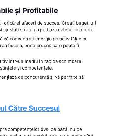
ile și Profitabile
l oricărei afaceri de succes. Creați buget-uri
și ajustați strategia pe baza datelor concrete.
 vă concentrați energia pe activitățile cu
rea fiscală, orice proces care poate fi
itiv într-un mediu în rapidă schimbare.
oștințele și competențele.
rențiază de concurență și vă permite să
.
mul Către Succesul
upra competențelor dvs. de bază, nu pe
entru a elimina complet greutatea gestionării