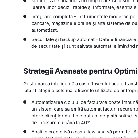
Monitorizare financiară în timp real - Accesul ins
luarea unor decizii rapide și informate, esențiale
Integrare completă - Instrumentele moderne perm
bancare, magazinele online și alte sisteme de b
automatizat.
Securitate și backup automat - Datele financiare
de securitate și sunt salvate automat, eliminând r
Strategii Avansate pentru Optim
Gestionarea inteligentă a cash flow-ului poate trans
Iată strategiile cele mai eficiente utilizate de antrep
Automatizarea ciclului de facturare poate îmbună
un sistem care să emită automat facturi recurente
ofere clienților multiple opțiuni de plată online
de încasare cu până la 40%.
Analiza predictivă a cash flow-ului vă permite să