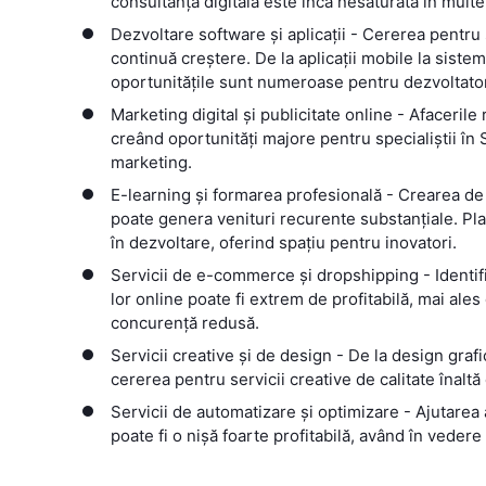
consultanță digitală este încă nesaturată în multe
Dezvoltare software și aplicații - Cererea pentru 
continuă creștere. De la aplicații mobile la sis
oportunitățile sunt numeroase pentru dezvoltatori
Marketing digital și publicitate online - Afaceril
creând oportunități majore pentru specialiștii în
marketing.
E-learning și formarea profesională - Crearea de
poate genera venituri recurente substanțiale. P
în dezvoltare, oferind spațiu pentru inovatori.
Servicii de e-commerce și dropshipping - Identif
lor online poate fi extrem de profitabilă, mai al
concurență redusă.
Servicii creative și de design - De la design graf
cererea pentru servicii creative de calitate înaltă
Servicii de automatizare și optimizare - Ajutarea
poate fi o nișă foarte profitabilă, având în vedere