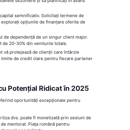
modelele sezoniere și să planificați în avans
capital semnificativ. Solicitați termene de
 explorați opțiunile de finanțare oferite de
cul de dependență de un singur client major.
t de 20-30% din veniturile totale.
ă protejează de clienții care întârzie
iți limite de credit clare pentru fiecare partener
cu Potențial Ridicat în 2025
ferind oportunități excepționale pentru
rtiza dvs. poate fi monetizată prin sesiuni de
e de mentorat. Piața română pentru