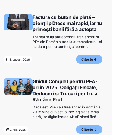
una dintre aceste sarcini este emiterea
facturilor.
Factura cu buton de plată –
clienții plătesc mai rapid, iar tu
primești banii fără a aștepta
Tot mai mulți antreprenori, freelanceri și
PFA din România trec la automatizare – și
nu doar pentru confort, ci pentru a
economisi timp și bani în mod real. Dacă
o simplă factură emisă este deja un pas
Citește
8. august, 2026
înainte, atunci factura cu butonul
"Plătește" accelerează cea mai
importantă parte – încasarea banilor.
Ghidul Complet pentru PFA-
uri în 2025: Obligații Fiscale,
Deduceri și Trucuri pentru a
Rămâne Prof
Dacă ești PFA sau freelancer în România,
2025 vine cu vești bune: legislația e mai
clară, iar digitalizarea ANAF simplifică
multe proceduri. Cu toate acestea, e
important să știi exact ce ai de făcut, ce
Citește
8. iulie, 2025
poți deduce și cum îți menții