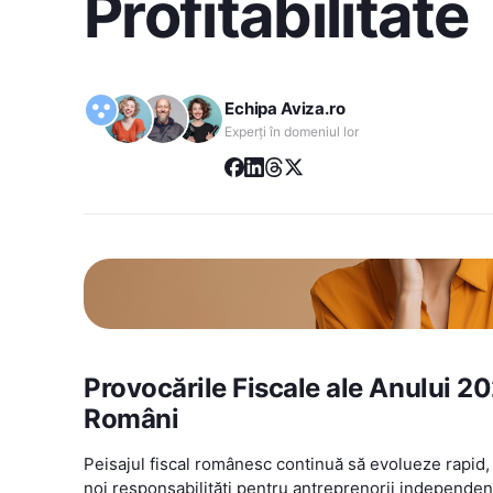
Profitabilitate
Echipa Aviza.ro
Experți în domeniul lor
Provocările Fiscale ale Anului 2
Români
Peisajul fiscal românesc continuă să evolueze rapid, 
noi responsabilități pentru antreprenorii independenț