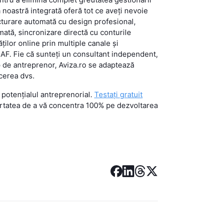
a noastră integrată oferă tot ce aveți nevoie
acturare automată cu design profesional,
mată, sincronizare directă cu conturile
ilor online prin multiple canale și
AF. Fie că sunteți un consultant independent,
p de antreprenor, Aviza.ro se adaptează
acerea dvs.
 potențialul antreprenorial.
Testați gratuit
ertatea de a vă concentra 100% pe dezvoltarea