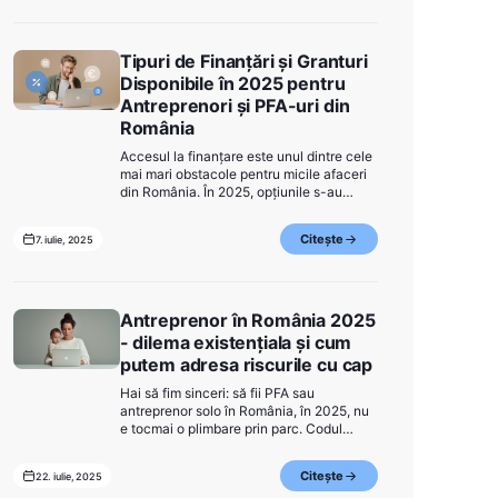
profitabilitatea fără bătăi de cap.
Tipuri de Finanțări și Granturi
Disponibile în 2025 pentru
Antreprenori și PFA-uri din
România
Accesul la finanțare este unul dintre cele
mai mari obstacole pentru micile afaceri
din România. În 2025, opțiunile s-au
diversificat: statul, fondurile europene și
jucătorii din fintech oferă alternative mai
Citește
7. iulie, 2025
flexibile. Dacă ești freelancer, PFA sau
antreprenor, iată ce opțiuni ai la dispoziție
în acest an.
Antreprenor în România 2025
- dilema existențiala și cum
putem adresa riscurile cu cap
Hai să fim sinceri: să fii PFA sau
antreprenor solo în România, în 2025, nu
e tocmai o plimbare prin parc. Codul
fiscal se schimbă mai des decât
algoritmul de la Instagram, ANAF
Citește
22. iulie, 2025
digitalizează tot (uneori prea brusc), iar