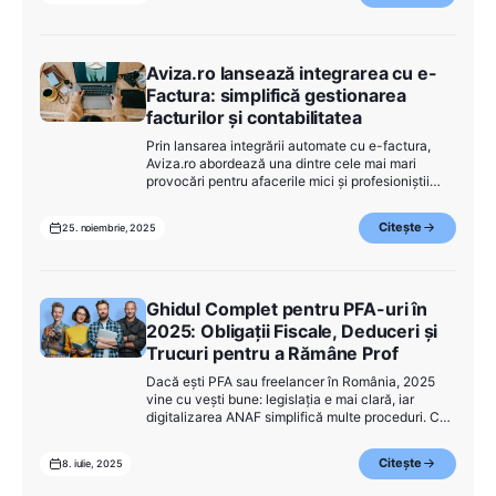
Aviza.ro lansează integrarea cu e-
Factura: simplifică gestionarea
facturilor și contabilitatea
Prin lansarea integrării automate cu e-factura,
Aviza.ro abordează una dintre cele mai mari
provocări pentru afacerile mici și profesioniștii
independenți (PFA): respectarea cerințelor digitale
de raportare, în timp ce se concentrează pe
Citește
25. noiembrie, 2025
activitatea de bază.
Ghidul Complet pentru PFA-uri în
2025: Obligații Fiscale, Deduceri și
Trucuri pentru a Rămâne Prof
Dacă ești PFA sau freelancer în România, 2025
vine cu vești bune: legislația e mai clară, iar
digitalizarea ANAF simplifică multe proceduri. Cu
toate acestea, e important să știi exact ce ai de
făcut, ce poți deduce și cum îți menții
Citește
8. iulie, 2025
profitabilitatea fără bătăi de cap.