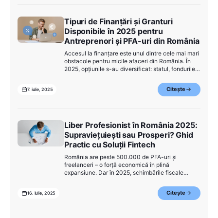
Tipuri de Finanțări și Granturi
Disponibile în 2025 pentru
Antreprenori și PFA-uri din România
Accesul la finanțare este unul dintre cele mai mari
obstacole pentru micile afaceri din România. În
2025, opțiunile s-au diversificat: statul, fondurile
europene și jucătorii din fintech oferă alternative
mai flexibile. Dacă ești freelancer, PFA sau
Citește
7. iulie, 2025
antreprenor, iată ce opțiuni ai la dispoziție în acest
an.
Liber Profesionist în România 2025:
Supraviețuiești sau Prosperi? Ghid
Practic cu Soluții Fintech
România are peste 500.000 de PFA-uri și
freelanceri – o forță economică în plină
expansiune. Dar în 2025, schimbările fiscale
istorice și presiunea pieței transformă
independența financiară într-un drum cu
Citește
16. iulie, 2025
obstacole. Dacă ești printre cei care jonglează cu
facturile, taxele și grija zilei de mâine, această
analiză ți-e dedicată.