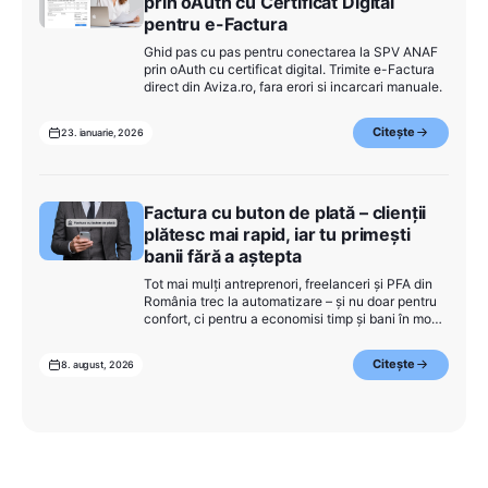
prin oAuth cu Certificat Digital
pentru e-Factura
Ghid pas cu pas pentru conectarea la SPV ANAF
prin oAuth cu certificat digital. Trimite e-Factura
direct din Aviza.ro, fara erori si incarcari manuale.
Citește
23. ianuarie, 2026
Factura cu buton de plată – clienții
plătesc mai rapid, iar tu primești
banii fără a aștepta
Tot mai mulți antreprenori, freelanceri și PFA din
România trec la automatizare – și nu doar pentru
confort, ci pentru a economisi timp și bani în mod
real. Dacă o simplă factură emisă este deja un pas
înainte, atunci factura cu butonul "Plătește"
Citește
8. august, 2026
accelerează cea mai importantă parte – încasarea
banilor.