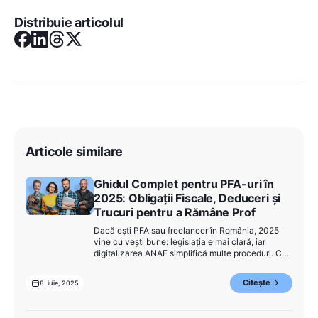
Distribuie articolul
Articole similare
Ghidul Complet pentru PFA-uri în
2025: Obligații Fiscale, Deduceri și
Trucuri pentru a Rămâne Prof
Dacă ești PFA sau freelancer în România, 2025
vine cu vești bune: legislația e mai clară, iar
digitalizarea ANAF simplifică multe proceduri. Cu
toate acestea, e important să știi exact ce ai de
făcut, ce poți deduce și cum îți menții
Citește
8. iulie, 2025
profitabilitatea fără bătăi de cap.