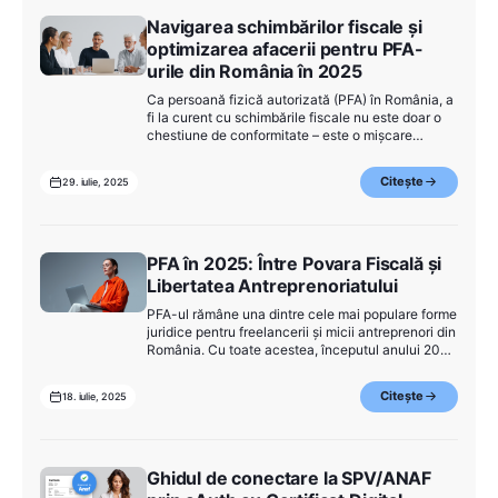
Navigarea schimbărilor fiscale și
optimizarea afacerii pentru PFA-
urile din România în 2025
Ca persoană fizică autorizată (PFA) în România, a
fi la curent cu schimbările fiscale nu este doar o
chestiune de conformitate – este o mișcare
strategică pentru a vă asigura că afacerea
dumneavoastră prosperă. Anul 2025 aduce
Citește
29. iulie, 2025
reforme fiscale semnificative care afectează
modul în care PF-urile gestionează impozitele,
contribuțiile și operațiunile financiare. În plus,
optimizarea fluxului de numerar și a proceselor de
afaceri este esențială pentru a rămâne competitiv.
PFA în 2025: Între Povara Fiscală și
Din fericire, platfor
Libertatea Antreprenoriatului
PFA-ul rămâne una dintre cele mai populare forme
juridice pentru freelancerii și micii antreprenori din
România. Cu toate acestea, începutul anului 2025
a adus un val de modificări fiscale care schimbă
regulile jocului. Creșterea contribuțiilor, redefinirea
Citește
18. iulie, 2025
plafonului de 25.000 euro pentru regimul normat
și implementarea unor noi cerințe legate de e-
Factura și raportările digitale către ANAF au pus
presiune pe micii întreprinzători.
Ghidul de conectare la SPV/ANAF