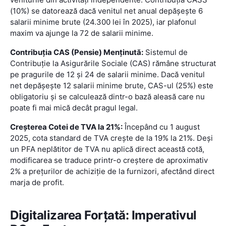
(10%) se datorează dacă venitul net anual depășește 6
salarii minime brute (24.300 lei în 2025), iar plafonul
maxim va ajunge la 72 de salarii minime.
Contribuția CAS (Pensie) Menținută:
Sistemul de
Contribuție la Asigurările Sociale (CAS) rămâne structurat
pe pragurile de 12 și 24 de salarii minime. Dacă venitul
net depășește 12 salarii minime brute, CAS-ul (25%) este
obligatoriu și se calculează dintr-o bază aleasă care nu
poate fi mai mică decât pragul legal.
Creșterea Cotei de TVA la 21%:
Începând cu 1 august
2025, cota standard de TVA crește de la 19% la 21%. Deși
un PFA neplătitor de TVA nu aplică direct această cotă,
modificarea se traduce printr-o creștere de aproximativ
2% a prețurilor de achiziție de la furnizori, afectând direct
marja de profit.
Digitalizarea Forțată: Imperativul